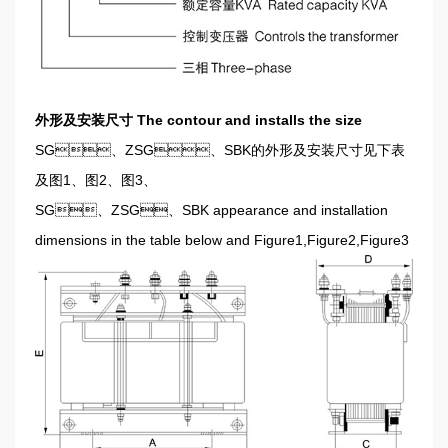
外形及安装尺寸 The contour and installs the size
SG、ZSG、SBK的外形及安装尺寸见下表
及图1、图2、图3、
SG、ZSG、SBK appearance and installation
dimensions in the table below and Figure1,Figure2,Figure3